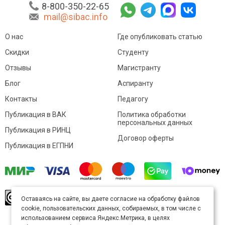
8-800-350-22-65
mail@sibac.info
О нас
Где опубликовать статью
Скидки
Студенту
Отзывы
Магистранту
Блог
Аспиранту
Контакты
Педагогу
Публикация в ВАК
Политика обработки
персональных данных
Публикация в РИНЦ
Договор оферты
Публикация в ЕГПНИ
© Sibac.info 2026. Все права защищены.
Это
Оставаясь на сайте, вы даете согласие на обработку файлов
произведение доступно по
лицензии Creative
cookie, пользовательских данных, собираемых, в том числе с
Commons «Attribution» («Атрибуция») 4.0
Непортированная
.
использованием сервиса Яндекс.Метрика, в целях