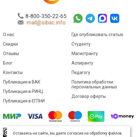
8-800-350-22-65
mail@sibac.info
О нас
Где опубликовать статью
Скидки
Студенту
Отзывы
Магистранту
Блог
Аспиранту
Контакты
Педагогу
Публикация в ВАК
Политика обработки
персональных данных
Публикация в РИНЦ
Договор оферты
Публикация в ЕГПНИ
© Sibac.info 2026. Все права защищены.
Это
Оставаясь на сайте, вы даете согласие на обработку файлов
произведение доступно по
лицензии Creative