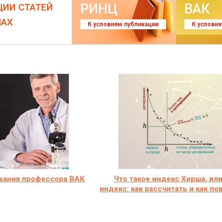
РИНЦ
ВАК
ЦИИ СТАТЕЙ
ЛАХ
К условиям публикации
К услови
вания профессора ВАК
Что такое индекс Хирша, или
индекс: как рассчитать и как п