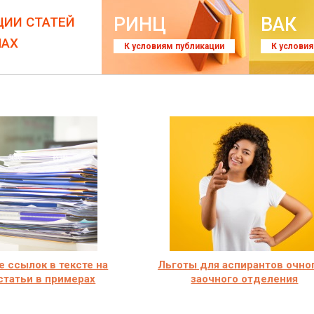
РИНЦ
ВАК
ЦИИ СТАТЕЙ
ЛАХ
К условиям публикации
К услови
 ссылок в тексте на
Льготы для аспирантов очно
статьи в примерах
заочного отделения