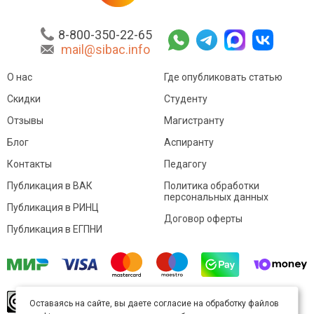
8-800-350-22-65
mail@sibac.info
О нас
Где опубликовать статью
Скидки
Студенту
Отзывы
Магистранту
Блог
Аспиранту
Контакты
Педагогу
Публикация в ВАК
Политика обработки
персональных данных
Публикация в РИНЦ
Договор оферты
Публикация в ЕГПНИ
© Sibac.info 2026. Все права защищены.
Это
Оставаясь на сайте, вы даете согласие на обработку файлов
произведение доступно по
лицензии Creative