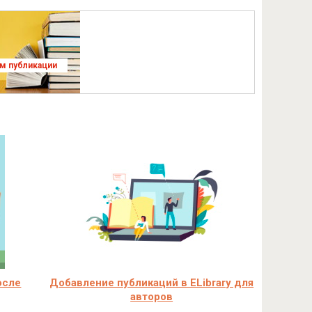
ям публикации
осле
Добавление публикаций в ELibrary для
авторов