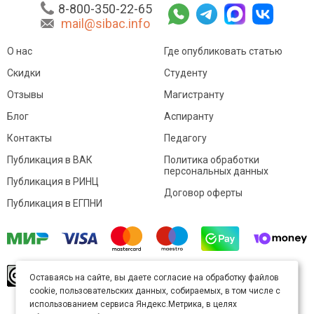
8-800-350-22-65
mail@sibac.info
О нас
Где опубликовать статью
Скидки
Студенту
Отзывы
Магистранту
Блог
Аспиранту
Контакты
Педагогу
Публикация в ВАК
Политика обработки
персональных данных
Публикация в РИНЦ
Договор оферты
Публикация в ЕГПНИ
© Sibac.info 2026. Все права защищены.
Это
Оставаясь на сайте, вы даете согласие на обработку файлов
произведение доступно по
лицензии Creative
cookie, пользовательских данных, собираемых, в том числе с
Commons «Attribution» («Атрибуция») 4.0
Непортированная
.
использованием сервиса Яндекс.Метрика, в целях