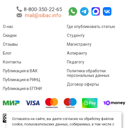
8-800-350-22-65
mail@sibac.info
О нас
Где опубликовать статью
Скидки
Студенту
Отзывы
Магистранту
Блог
Аспиранту
Контакты
Педагогу
Публикация в ВАК
Политика обработки
персональных данных
Публикация в РИНЦ
Договор оферты
Публикация в ЕГПНИ
© Sibac.info 2026. Все права защищены.
Это
Оставаясь на сайте, вы даете согласие на обработку файлов
произведение доступно по
лицензии Creative
cookie, пользовательских данных, собираемых, в том числе с
Commons «Attribution» («Атрибуция») 4.0