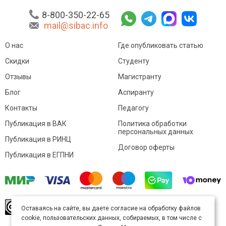
8-800-350-22-65
mail@sibac.info
О нас
Где опубликовать статью
Скидки
Студенту
Отзывы
Магистранту
Блог
Аспиранту
Контакты
Педагогу
Публикация в ВАК
Политика обработки
персональных данных
Публикация в РИНЦ
Договор оферты
Публикация в ЕГПНИ
© Sibac.info 2026. Все права защищены.
Это
Оставаясь на сайте, вы даете согласие на обработку файлов
произведение доступно по
лицензии Creative
cookie, пользовательских данных, собираемых, в том числе с
Commons «Attribution» («Атрибуция») 4.0