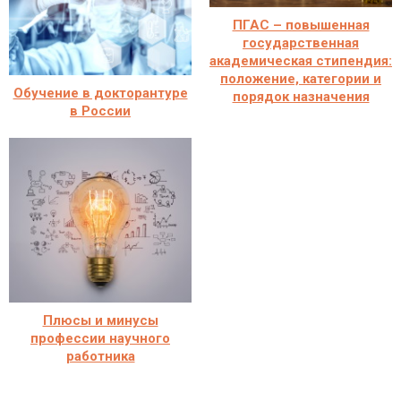
ПГАС – повышенная
государственная
академическая стипендия:
положение, категории и
Обучение в докторантуре
порядок назначения
в России
Плюсы и минусы
профессии научного
работника