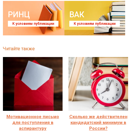
РИНЦ
ВАК
К условиям публикации
К условиям публикации
Читайте также
Мотивационное письмо
Сколько же действителен
для поступления в
кандидатский минимум в
аспирантуру
России?