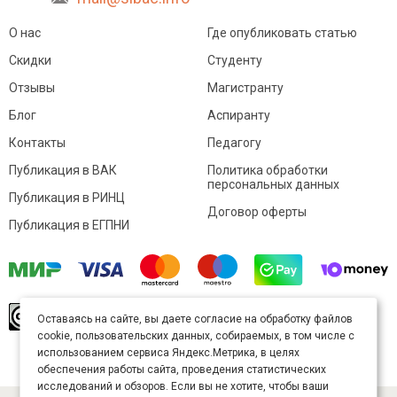
О нас
Где опубликовать статью
Скидки
Студенту
Отзывы
Магистранту
Блог
Аспиранту
Контакты
Педагогу
Публикация в ВАК
Политика обработки
персональных данных
Публикация в РИНЦ
Договор оферты
Публикация в ЕГПНИ
© Sibac.info 2026. Все права защищены.
Это
Оставаясь на сайте, вы даете согласие на обработку файлов
произведение доступно по
лицензии Creative
cookie, пользовательских данных, собираемых, в том числе с
Commons «Attribution» («Атрибуция») 4.0
Непортированная
.
использованием сервиса Яндекс.Метрика, в целях
Карта сайта
обеспечения работы сайта, проведения статистических
исследований и обзоров. Если вы не хотите, чтобы ваши