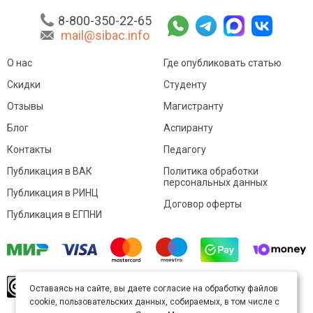
8-800-350-22-65
mail@sibac.info
О нас
Где опубликовать статью
Скидки
Студенту
Отзывы
Магистранту
Блог
Аспиранту
Контакты
Педагогу
Публикация в ВАК
Политика обработки
персональных данных
Публикация в РИНЦ
Договор оферты
Публикация в ЕГПНИ
© Sibac.info 2026. Все права защищены.
Это
Оставаясь на сайте, вы даете согласие на обработку файлов
произведение доступно по
лицензии Creative
cookie, пользовательских данных, собираемых, в том числе с
Commons «Attribution» («Атрибуция») 4.0