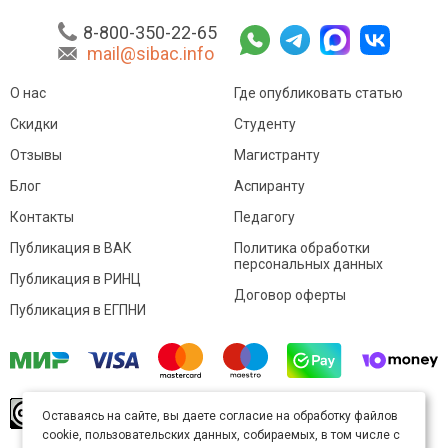
8-800-350-22-65
mail@sibac.info
О нас
Где опубликовать статью
Скидки
Студенту
Отзывы
Магистранту
Блог
Аспиранту
Контакты
Педагогу
Публикация в ВАК
Политика обработки
персональных данных
Публикация в РИНЦ
Договор оферты
Публикация в ЕГПНИ
© Sibac.info 2026. Все права защищены.
Это
Оставаясь на сайте, вы даете согласие на обработку файлов
произведение доступно по
лицензии Creative
cookie, пользовательских данных, собираемых, в том числе с
Commons «Attribution» («Атрибуция») 4.0