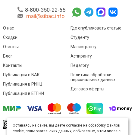
8-800-350-22-65
mail@sibac.info
О нас
Где опубликовать статью
Скидки
Студенту
Отзывы
Магистранту
Блог
Аспиранту
Контакты
Педагогу
Публикация в ВАК
Политика обработки
персональных данных
Публикация в РИНЦ
Договор оферты
Публикация в ЕГПНИ
© Sibac.info 2026. Все права защищены.
Это
Оставаясь на сайте, вы даете согласие на обработку файлов
произведение доступно по
лицензии Creative
cookie, пользовательских данных, собираемых, в том числе с
Commons «Attribution» («Атрибуция») 4.0