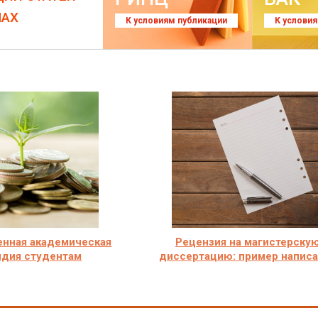
ЛАХ
К условиям публикации
К услови
енная академическая
Рецензия на магистерску
ндия студентам
диссертацию: пример напис