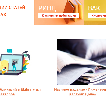
РИНЦ
ВАК
ЦИИ СТАТЕЙ
ЛАХ
К условиям публикации
К услови
ликаций в ELibrary для
Научное издание «Инженер
авторов
вестник Дона»