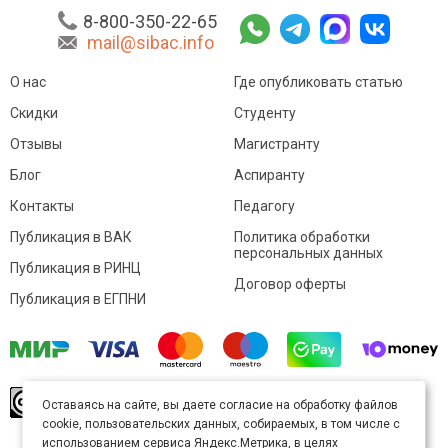
8-800-350-22-65
mail@sibac.info
О нас
Где опубликовать статью
Скидки
Студенту
Отзывы
Магистранту
Блог
Аспиранту
Контакты
Педагогу
Публикация в ВАК
Политика обработки
персональных данных
Публикация в РИНЦ
Договор оферты
Публикация в ЕГПНИ
© Sibac.info 2026. Все права защищены.
Это
Оставаясь на сайте, вы даете согласие на обработку файлов
произведение доступно по
лицензии Creative
cookie, пользовательских данных, собираемых, в том числе с
Commons «Attribution» («Атрибуция») 4.0
Непортированная
.
использованием сервиса Яндекс.Метрика, в целях