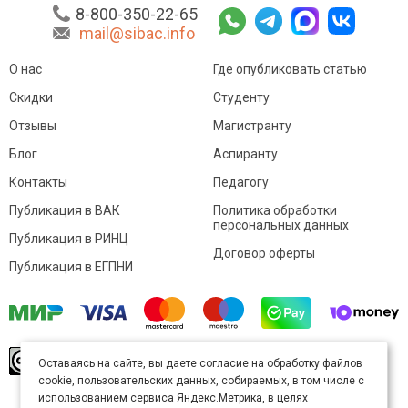
8-800-350-22-65
mail@sibac.info
О нас
Где опубликовать статью
Скидки
Студенту
Отзывы
Магистранту
Блог
Аспиранту
Контакты
Педагогу
Публикация в ВАК
Политика обработки
персональных данных
Публикация в РИНЦ
Договор оферты
Публикация в ЕГПНИ
© Sibac.info 2026. Все права защищены.
Это
Оставаясь на сайте, вы даете согласие на обработку файлов
произведение доступно по
лицензии Creative
cookie, пользовательских данных, собираемых, в том числе с
Commons «Attribution» («Атрибуция») 4.0
Непортированная
.
использованием сервиса Яндекс.Метрика, в целях