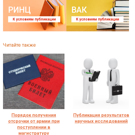
РИНЦ
ВАК
К условиям публикации
К условиям публикации
Читайте также
Порядок получения
Публикация результатов
отсрочки от армии при
научных исследований
поступлении в
магистратуру