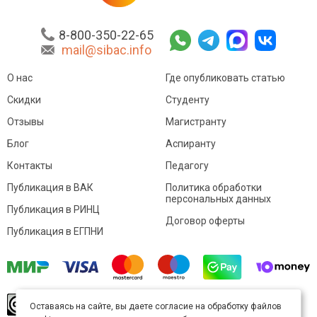
8-800-350-22-65
mail@sibac.info
О нас
Где опубликовать статью
Скидки
Студенту
Отзывы
Магистранту
Блог
Аспиранту
Контакты
Педагогу
Публикация в ВАК
Политика обработки
персональных данных
Публикация в РИНЦ
Договор оферты
Публикация в ЕГПНИ
© Sibac.info 2026. Все права защищены.
Это
Оставаясь на сайте, вы даете согласие на обработку файлов
произведение доступно по
лицензии Creative