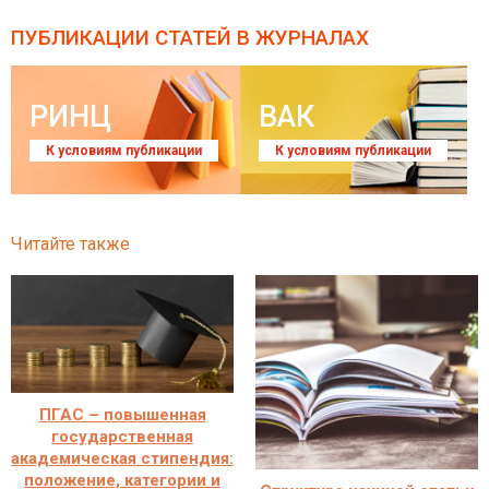
ПУБЛИКАЦИИ СТАТЕЙ
В ЖУРНАЛАХ
РИНЦ
ВАК
К условиям публикации
К условиям публикации
Читайте также
ПГАС – повышенная
государственная
академическая стипендия:
положение, категории и