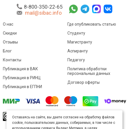
8-800-350-22-65
mail@sibac.info
О нас
Где опубликовать статью
Скидки
Студенту
Отзывы
Магистранту
Блог
Аспиранту
Контакты
Педагогу
Публикация в ВАК
Политика обработки
персональных данных
Публикация в РИНЦ
Договор оферты
Публикация в ЕГПНИ
© Sibac.info 2026. Все права защищены.
Это
Оставаясь на сайте, вы даете согласие на обработку файлов
произведение доступно по
лицензии Creative
cookie, пользовательских данных, собираемых, в том числе с
Commons «Attribution» («Атрибуция») 4.0
Непортированная
.
использованием сервиса Яндекс.Метрика, в целях