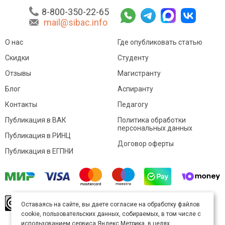
8-800-350-22-65
mail@sibac.info
О нас
Где опубликовать статью
Скидки
Студенту
Отзывы
Магистранту
Блог
Аспиранту
Контакты
Педагогу
Публикация в ВАК
Политика обработки
персональных данных
Публикация в РИНЦ
Договор оферты
Публикация в ЕГПНИ
© Sibac.info 2026. Все права защищены.
Это
Оставаясь на сайте, вы даете согласие на обработку файлов
произведение доступно по
лицензии Creative
cookie, пользовательских данных, собираемых, в том числе с
Commons «Attribution» («Атрибуция») 4.0
Непортированная
.
использованием сервиса Яндекс.Метрика, в целях