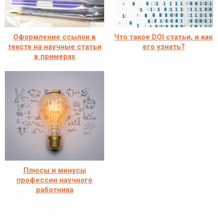
Оформление ссылок в
Что такое DOI статьи, и как
тексте на научные статьи
его узнать?
в примерах
Плюсы и минусы
профессии научного
работника