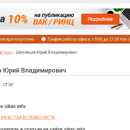
ок круглосуточно
График работы офиса: с 9:00 до 21:00 Нск (
вторы
Шиховцов Юрий Владимирович
 Юрий Владимирович
оц. СГЭУ
е sibac.info
 КАЧЕСТВА ВОЛЕЙБОЛИСТА
дитель в статьях на сайте sibac.info