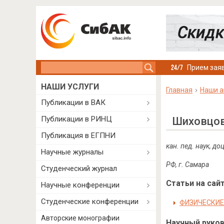
Search this site
Прием заяв
НАШИ УСЛУГИ
Главная
Наши а
Публикации в ВАК
Публикации в РИНЦ
Шиховцов
Публикация в ЕГПНИ
кан. пед. наук, д
Научные журналы
РФ, г. Самара
Студенческий журнал
Статьи на сайт
Научные конференции
Студенческие конференции
ФИЗИЧЕСКИЕ
Авторские монографии
Научный руково