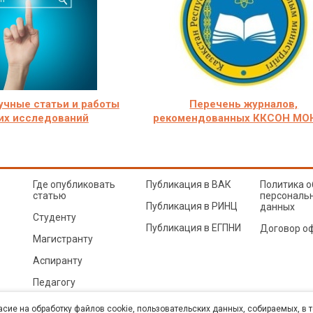
учные статьи и работы
Перечень журналов,
их исследований
рекомендованных ККСОН МО
Где опубликовать
Публикация в ВАК
Политика о
статью
персональ
Публикация в РИНЦ
данных
Студенту
Публикация в ЕГПНИ
Договор о
Магистранту
Аспиранту
Педагогу
© Sibac.info 2026. Все права защищены.
Это произведение доступно по
лицензии Creative Co
асие на обработку файлов cookie, пользовательских данных, собираемых, в 
Карта сайта