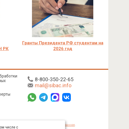
Гранты Президента РФ студентам на
Н РК
2026 год
бработки
8-800-350-22-65
ных
mail@sibac.info
ферты
mmons «Attribution» («Атрибуция») 4.0 Непортированная
.
том числе с