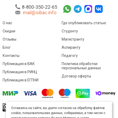
8-800-350-22-65
mail@sibac.info
О нас
Где опубликовать статью
Скидки
Студенту
Отзывы
Магистранту
Блог
Аспиранту
Контакты
Педагогу
Публикация в ВАК
Политика обработки
персональных данных
Публикация в РИНЦ
Договор оферты
Публикация в ЕГПНИ
© Sibac.info 2026. Все права защищены.
Это
Оставаясь на сайте, вы даете согласие на обработку файлов
произведение доступно по
лицензии Creative
cookie, пользовательских данных, собираемых, в том числе с
Commons «Attribution» («Атрибуция») 4.0
Непортированная
.