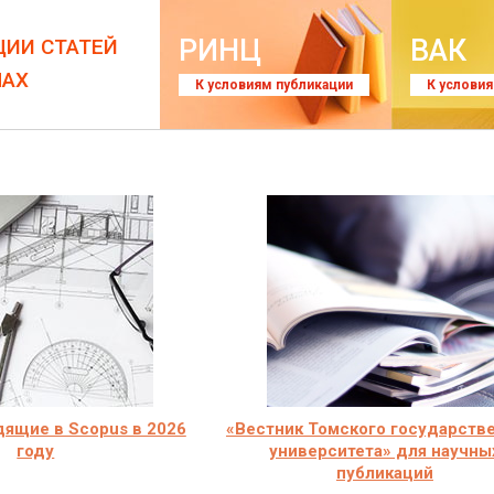
РИНЦ
ВАК
ЦИИ СТАТЕЙ
ЛАХ
К условиям публикации
К услови
ящие в Scopus в 2026
«Вестник Томского государств
году
университета» для научны
публикаций