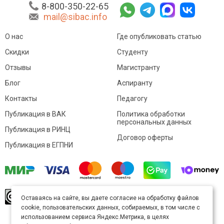
8-800-350-22-65
mail@sibac.info
О нас
Где опубликовать статью
Скидки
Студенту
Отзывы
Магистранту
Блог
Аспиранту
Контакты
Педагогу
Публикация в ВАК
Политика обработки
персональных данных
Публикация в РИНЦ
Договор оферты
Публикация в ЕГПНИ
© Sibac.info 2026. Все права защищены.
Это
Оставаясь на сайте, вы даете согласие на обработку файлов
произведение доступно по
лицензии Creative
cookie, пользовательских данных, собираемых, в том числе с
Commons «Attribution» («Атрибуция») 4.0
Непортированная
.
использованием сервиса Яндекс.Метрика, в целях