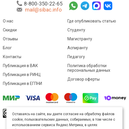
8-800-350-22-65
mail@sibac.info
О нас
Где опубликовать статью
Скидки
Студенту
Отзывы
Магистранту
Блог
Аспиранту
Контакты
Педагогу
Публикация в ВАК
Политика обработки
персональных данных
Публикация в РИНЦ
Договор оферты
Публикация в ЕГПНИ
© Sibac.info 2026. Все права защищены.
Это
Оставаясь на сайте, вы даете согласие на обработку файлов
произведение доступно по
лицензии Creative
cookie, пользовательских данных, собираемых, в том числе с
Commons «Attribution» («Атрибуция») 4.0
Непортированная
.
использованием сервиса Яндекс.Метрика, в целях