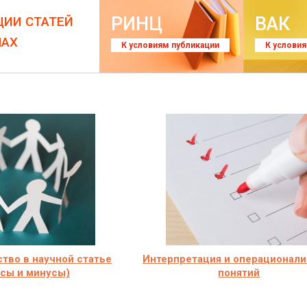
РИНЦ
ВАК
ЦИИ СТАТЕЙ
ЛАХ
К условиям публикации
К услови
тво в научной статье
Интерпретация и операционали
сы и минусы)
понятий