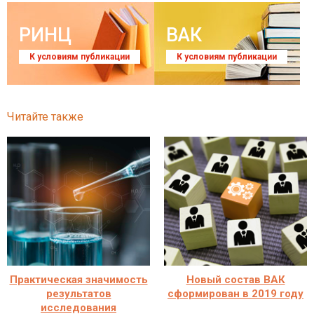
РИНЦ
ВАК
К условиям публикации
К условиям публикации
Читайте также
Практическая значимость
Новый состав ВАК
результатов
сформирован в 2019 году
исследования