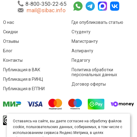
8-800-350-22-65
mail@sibac.info
О нас
Где опубликовать статью
Скидки
Студенту
Отзывы
Магистранту
Блог
Аспиранту
Контакты
Педагогу
Публикация в ВАК
Политика обработки
персональных данных
Публикация в РИНЦ
Договор оферты
Публикация в ЕГПНИ
© Sibac.info 2026. Все права защищены.
Это
Оставаясь на сайте, вы даете согласие на обработку файлов
произведение доступно по
лицензии Creative
cookie, пользовательских данных, собираемых, в том числе с
Commons «Attribution» («Атрибуция») 4.0
Непортированная
.
использованием сервиса Яндекс.Метрика, в целях