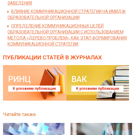
ЗАВЕДЕНИЯ
ВЛИЯНИЕ КОММУНИКАЦИОННОЙ СТРАТЕГИИ НА ИМИДЖ
ОБРАЗОВАТЕЛЬНОЙ ОРГАНИЗАЦИИ
ОПРЕДЕЛЕНИЕ КОММУНИКАЦИОННЫХ ЦЕЛЕЙ
ОБРАЗОВАТЕЛЬНОЙ ОРГАНИЗАЦИИ С ИСПОЛЬЗОВАНИЕМ
МЕТОДА «ДЕРЕВО ПРОБЛЕМ», КАК ЭТАП ФОРМИРОВАНИЯ
КОММУНИКАЦИОННОЙ СТРАТЕГИИ
ПУБЛИКАЦИИ СТАТЕЙ
В ЖУРНАЛАХ
РИНЦ
ВАК
К условиям публикации
К условиям публикации
Читайте также