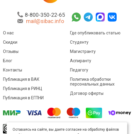
8-800-350-22-65
mail@sibac.info
О нас
Где опубликовать статью
Скидки
Студенту
Отзывы
Магистранту
Блог
Аспиранту
Контакты
Педагогу
Публикация в ВАК
Политика обработки
персональных данных
Публикация в РИНЦ
Договор оферты
Публикация в ЕГПНИ
© Sibac.info 2026. Все права защищены.
Это
Оставаясь на сайте, вы даете согласие на обработку файлов
произведение доступно по
лицензии Creative