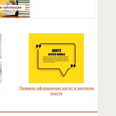
ям публикации
в
Правила оформления цитат в научном
тексте