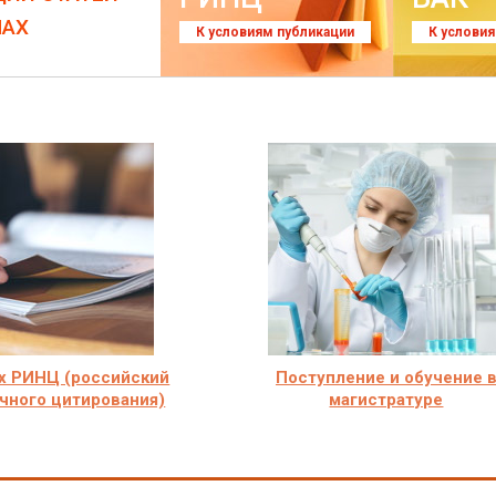
ЛАХ
К условиям публикации
К услови
х РИНЦ (российский
Поступление и обучение 
чного цитирования)
магистратуре