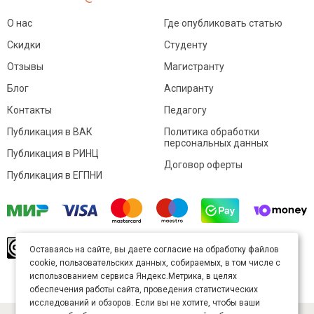
О нас
Где опубликовать статью
Скидки
Студенту
Отзывы
Магистранту
Блог
Аспиранту
Контакты
Педагогу
Публикация в ВАК
Политика обработки
персональных данных
Публикация в РИНЦ
Договор оферты
Публикация в ЕГПНИ
© Sibac.info 2026. Все права защищены.
Это
Оставаясь на сайте, вы даете согласие на обработку файлов
произведение доступно по
лицензии Creative
cookie, пользовательских данных, собираемых, в том числе с
Commons «Attribution» («Атрибуция») 4.0
Непортированная
.
использованием сервиса Яндекс.Метрика, в целях
Карта сайта
обеспечения работы сайта, проведения статистических
исследований и обзоров. Если вы не хотите, чтобы ваши