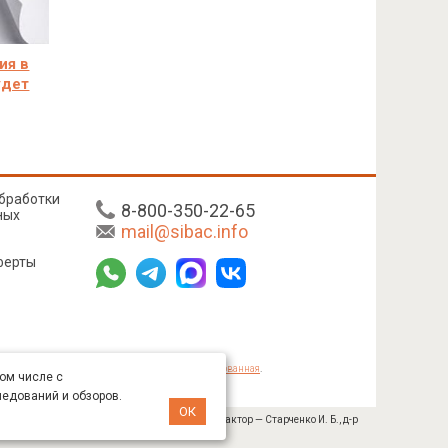
ия в
удет
бработки
8-800-350-22-65
ных
mail@sibac.info
ферты
mmons «Attribution» («Атрибуция») 4.0 Непортированная
.
том числе с
ледований и обзоров.
ОК
№ 445-11/2019 от 05.11.2019). Главный редактор — Старченко И. Б., д-р