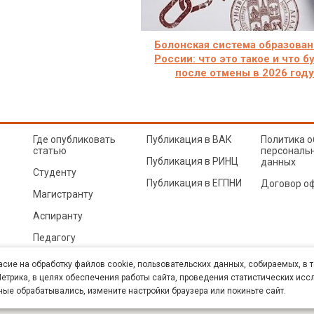
Болонская система образован
России: что это такое и что б
после отмены в 2026 году
Где опубликовать
Публикация в ВАК
Политика о
статью
персональ
Публикация в РИНЦ
данных
Студенту
Публикация в ЕГПНИ
Договор о
Магистранту
Аспиранту
Педагогу
© Sibac.info 2026. Все права защищены.
Это произведение доступно по
лицензии Creative Co
асие на обработку файлов cookie, пользовательских данных, собираемых, в 
Карта сайта
трика, в целях обеспечения работы сайта, проведения статистических исс
ные обрабатывались, измените настройки браузера или покиньте сайт.
К» (ИНН 5402054157). Размещается в Научной электронной библиотеке eLIBRARY.RU (договор 
техн. наук. E-mail: student@sibac.info, тел.: 8-800-350-22-65.