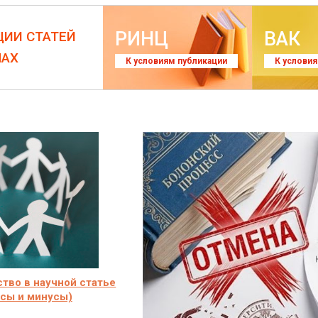
РИНЦ
ВАК
ЦИИ СТАТЕЙ
ЛАХ
К условиям публикации
К услови
тво в научной статье
сы и минусы)