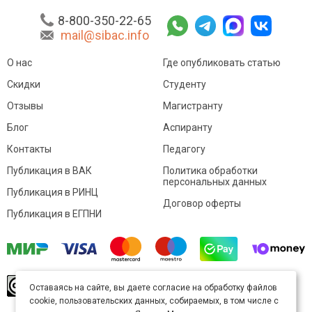
8-800-350-22-65
mail@sibac.info
О нас
Где опубликовать статью
Скидки
Студенту
Отзывы
Магистранту
Блог
Аспиранту
Контакты
Педагогу
Публикация в ВАК
Политика обработки
персональных данных
Публикация в РИНЦ
Договор оферты
Публикация в ЕГПНИ
© Sibac.info 2026. Все права защищены.
Это
Оставаясь на сайте, вы даете согласие на обработку файлов
произведение доступно по
лицензии Creative
cookie, пользовательских данных, собираемых, в том числе с
Commons «Attribution» («Атрибуция») 4.0