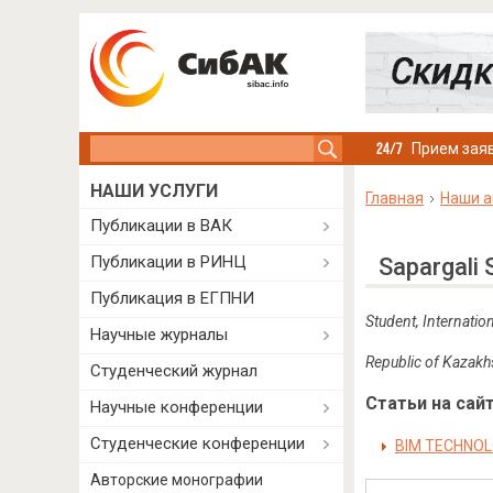
Search this site
Прием заяв
НАШИ УСЛУГИ
Главная
Наши а
Публикации в ВАК
Публикации в РИНЦ
Sapargali
Публикация в ЕГПНИ
Student,
Internatio
Научные журналы
Republic of Kazakh
Студенческий журнал
Статьи на сайт
Научные конференции
Студенческие конференции
BIM TECHNOL
Авторские монографии