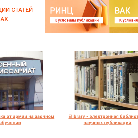
РИНЦ
ВАК
ЦИИ СТАТЕЙ
ЛАХ
К условиям публикации
К услови
чка от армии на заочном
Elibrary - электронная библио
обучении
научных публикаций