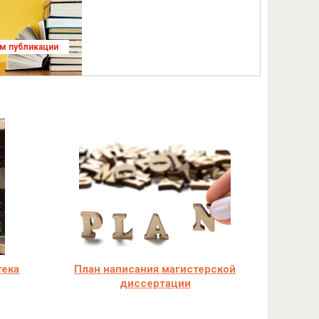
ям публикации
тека
План написания магистерской
диссертации