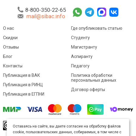
8-800-350-22-65
mail@sibac.info
О нас
Где опубликовать статью
Скидки
Студенту
Отзывы
Магистранту
Блог
Аспиранту
Контакты
Педагогу
Публикация в ВАК
Политика обработки
персональных данных
Публикация в РИНЦ
Договор оферты
Публикация в ЕГПНИ
© Sibac.info 2026. Все права защищены.
Это
Оставаясь на сайте, вы даете согласие на обработку файлов
произведение доступно по
лицензии Creative
cookie, пользовательских данных, собираемых, в том числе с
Commons «Attribution» («Атрибуция») 4.0