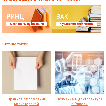
РИНЦ
ВАК
К условиям публикации
К условиям публикации
Читайте также
Правила оформления
Обучение в докторантуре
магистерской
в России