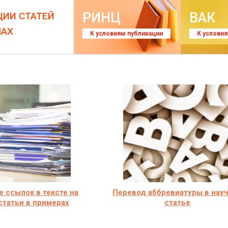
РИНЦ
ВАК
ЦИИ СТАТЕЙ
ЛАХ
К условиям публикации
К услови
 ссылок в тексте на
Перевод аббревиатуры в нау
статьи в примерах
статье