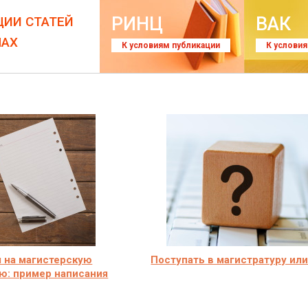
РИНЦ
ВАК
ЦИИ СТАТЕЙ
ЛАХ
К условиям публикации
К услови
 на магистерскую
Поступать в магистратуру или
ю: пример написания