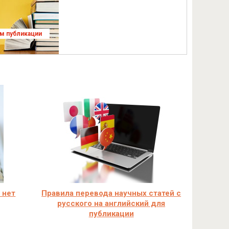
ям публикации
 нет
Правила перевода научных статей с
русского на английский для
публикации