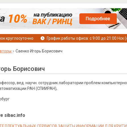
ок круглосуточно
График работы офиса: с 9:00 до 21:00 Нск (
вторы
Саенко Игорь Борисович
горь Борисович
профессор, вед. научн. сотрудник лаборатории проблем компьютерн
втоматизации РАН (СПИИРАН),
рбург
е sibac.info
ТЕЛЛЕКТУАЛЬНЫХ СЕРВИСОВ ЗАЩИТЫ ИНФОРМАЦИИ ДЛЯ КРИТИ