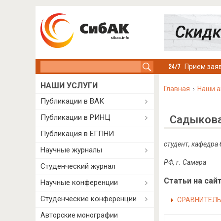
Search this site
Прием заяв
НАШИ УСЛУГИ
Главная
Наши а
Публикации в ВАК
Публикации в РИНЦ
Садыкова
Публикация в ЕГПНИ
студент, кафедра
Научные журналы
РФ
,
г
.
Самара
Студенческий журнал
Статьи на сайт
Научные конференции
Студенческие конференции
СРАВНИТЕЛЬ
Авторские монографии