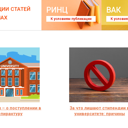
РИНЦ
ВАК
ЦИИ СТАТЕЙ
ЛАХ
К условиям публикации
К услови
 – о поступлении в
За что лишают стипендии 
спирантуру
университете: причины