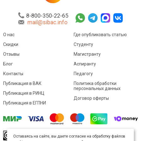
8-800-350-22-65
mail@sibac.info
О нас
Где опубликовать статью
Скидки
Студенту
Отзывы
Магистранту
Блог
Аспиранту
Контакты
Педагогу
Публикация в ВАК
Политика обработки
персональных данных
Публикация в РИНЦ
Договор оферты
Публикация в ЕГПНИ
© Sibac.info 2026. Все права защищены.
Это
Оставаясь на сайте, вы даете согласие на обработку файлов
произведение доступно по
лицензии Creative