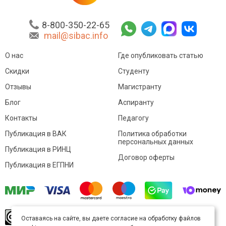
8-800-350-22-65
mail@sibac.info
О нас
Где опубликовать статью
Скидки
Студенту
Отзывы
Магистранту
Блог
Аспиранту
Контакты
Педагогу
Публикация в ВАК
Политика обработки
персональных данных
Публикация в РИНЦ
Договор оферты
Публикация в ЕГПНИ
© Sibac.info 2026. Все права защищены.
Это
Оставаясь на сайте, вы даете согласие на обработку файлов
произведение доступно по
лицензии Creative