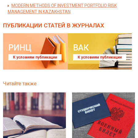
MODERN METHODS OF INVESTMENT PORTFOLIO RISK
MANAGEMENT IN KAZAKHSTAN
ПУБЛИКАЦИИ СТАТЕЙ
В ЖУРНАЛАХ
РИНЦ
ВАК
К условиям публикации
К условиям публикации
Читайте также