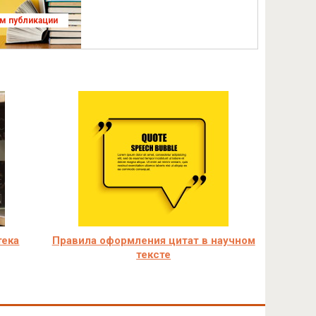
ям публикации
тека
Правила оформления цитат в научном
тексте