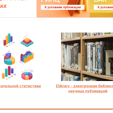
ЛАХ
К условиям публикации
К услови
ательной статистики
Elibrary - электронная библио
научных публикаций