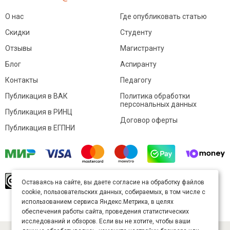
О нас
Где опубликовать статью
Скидки
Студенту
Отзывы
Магистранту
Блог
Аспиранту
Контакты
Педагогу
Публикация в ВАК
Политика обработки
персональных данных
Публикация в РИНЦ
Договор оферты
Публикация в ЕГПНИ
© Sibac.info 2026. Все права защищены.
Это
Оставаясь на сайте, вы даете согласие на обработку файлов
произведение доступно по
лицензии Creative
cookie, пользовательских данных, собираемых, в том числе с
Commons «Attribution» («Атрибуция») 4.0
Непортированная
.
использованием сервиса Яндекс.Метрика, в целях
Карта сайта
обеспечения работы сайта, проведения статистических
исследований и обзоров. Если вы не хотите, чтобы ваши