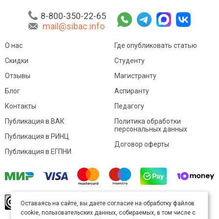
8-800-350-22-65
mail@sibac.info
О нас
Где опубликовать статью
Скидки
Студенту
Отзывы
Магистранту
Блог
Аспиранту
Контакты
Педагогу
Публикация в ВАК
Политика обработки
персональных данных
Публикация в РИНЦ
Договор оферты
Публикация в ЕГПНИ
© Sibac.info 2026. Все права защищены.
Это
Оставаясь на сайте, вы даете согласие на обработку файлов
произведение доступно по
лицензии Creative
cookie, пользовательских данных, собираемых, в том числе с
Commons «Attribution» («Атрибуция») 4.0