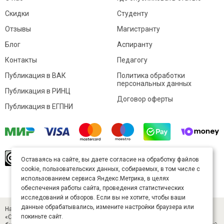
Скидки
Студенту
Отзывы
Магистранту
Блог
Аспиранту
Контакты
Педагогу
Публикация в ВАК
Политика обработки
персональных данных
Публикация в РИНЦ
Договор оферты
Публикация в ЕГПНИ
© Sibac.info 2026. Все права защищены.
Это
Оставаясь на сайте, вы даете согласие на обработку файлов
произведение доступно по
лицензии Creative
cookie, пользовательских данных, собираемых, в том числе с
Commons «Attribution» («Атрибуция») 4.0
Непортированная
.
использованием сервиса Яндекс.Метрика, в целях
Карта сайта
обеспечения работы сайта, проведения статистических
исследований и обзоров. Если вы не хотите, чтобы ваши
данные обрабатывались, измените настройки браузера или
Научный журнал «Студенческий» (ISSN 2541-9412). Издатель — ООО
покиньте сайт.
«СибАК» (ИНН 5402054157). Размещается в Научной электронной