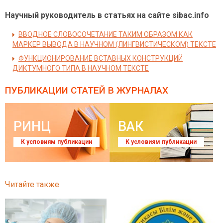
Научный руководитель в статьях на сайте sibac.info
ВВОДНОЕ СЛОВОСОЧЕТАНИЕ ТАКИМ ОБРАЗОМ КАК
МАРКЕР ВЫВОДА В НАУЧНОМ (ЛИНГВИСТИЧЕСКОМ) ТЕКСТЕ
ФУНКЦИОНИРОВАНИЕ ВСТАВНЫХ КОНСТРУКЦИЙ
ДИКТУМНОГО ТИПА В НАУЧНОМ ТЕКСТЕ
ПУБЛИКАЦИИ СТАТЕЙ
В ЖУРНАЛАХ
РИНЦ
ВАК
К условиям публикации
К условиям публикации
Читайте также