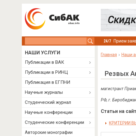
Search this site
Прием заяв
НАШИ УСЛУГИ
Главная
Наши а
Публикации в ВАК
Публикации в РИНЦ
Резвых А
Публикация в ЕГПНИ
магистрант Приа
Научные журналы
РФ, г. Биробиджа
Студенческий журнал
Статьи на сайт
Научные конференции
Студенческие конференции
КРИТЕРИИ В
Авторские монографии