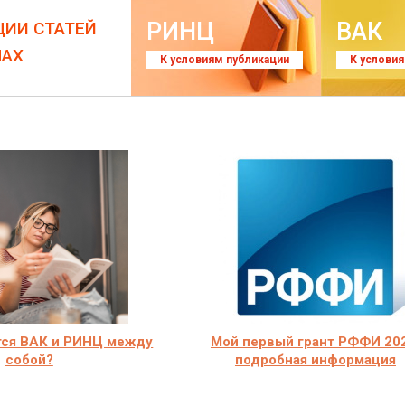
РИНЦ
ВАК
ЦИИ СТАТЕЙ
ЛАХ
К условиям публикации
К услови
тся ВАК и РИНЦ между
Мой первый грант РФФИ 202
собой?
подробная информация